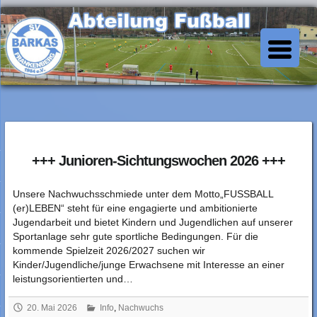
Skip
to
SV Barkas Abt. Fussball
content
+++ Junioren-Sichtungswochen 2026 +++
Unsere Nachwuchsschmiede unter dem Motto„FUSSBALL
(er)LEBEN“ steht für eine engagierte und ambitionierte
Jugendarbeit und bietet Kindern und Jugendlichen auf unserer
Sportanlage sehr gute sportliche Bedingungen. Für die
kommende Spielzeit 2026/2027 suchen wir
Kinder/Jugendliche/junge Erwachsene mit Interesse an einer
leistungsorientierten und…
20. Mai 2026
Info
,
Nachwuchs