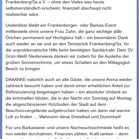
Frankenberg/Sa e.V. – ohne den Vieles was heute
selbstverständlich erscheint, finanziell überhaupt nicht
realisierbar wäre.
Undenkbar bleibt ein Frankenberger- oder Barkas-Event
mittlerweile ohne unsere Frau Zahn, die ganz wichtige stille
Örtchen permanent auf Hochglanz hält – ein besonderer Dank
auch wieder an sie und an den Tennisclub Frankenberg/Sa. für
die unproblematische Hilfe beim benötigten Sanitärtrakt. Dem SV
Grün-Weiß Niederwiesa danken wir zudem für die Ausleihe der
großen Sonnenschirme, um etwas Schatten an den Mittagsglut-
Beach zu bringen.
DAAANKE natürlich auch an alle Gäste, die unsere Arena wieder
zahlreich besucht haben und damit einen erheblichen Anteil zur
Refinanzierung beigetragen haben – ein absoluter Undank an
die kriminellen Idioten, die in der Nacht von Sonntag auf Montag
die abgeschlossenen Holzbuden der Stadt auf dem
Beachsoccergelände aufgebrochen haben um darin viel warme
Luft zu finden … Wahnsinn diese Dreistheit und Dummheit!
Für uns Barkasianer und unsere Nachwuchsschmiede heißt es
nun wieder durchatmen, Finanzen zählen, Kraft tanken – denn