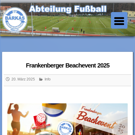
Skip
to
SV Barkas Abt. Fussball
content
Frankenberger Beachevent 2025
20. März 2025
Info