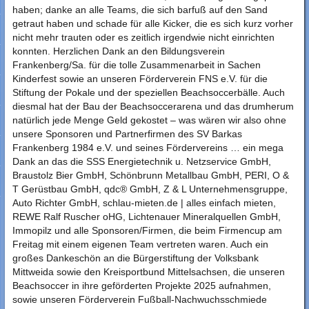
haben; danke an alle Teams, die sich barfuß auf den Sand
getraut haben und schade für alle Kicker, die es sich kurz vorher
nicht mehr trauten oder es zeitlich irgendwie nicht einrichten
konnten. Herzlichen Dank an den Bildungsverein
Frankenberg/Sa. für die tolle Zusammenarbeit in Sachen
Kinderfest sowie an unseren Förderverein FNS e.V. für die
Stiftung der Pokale und der speziellen Beachsoccerbälle. Auch
diesmal hat der Bau der Beachsoccerarena und das drumherum
natürlich jede Menge Geld gekostet – was wären wir also ohne
unsere Sponsoren und Partnerfirmen des SV Barkas
Frankenberg 1984 e.V. und seines Fördervereins … ein mega
Dank an das die SSS Energietechnik u. Netzservice GmbH,
Braustolz Bier GmbH, Schönbrunn Metallbau GmbH, PERI, O &
T Gerüstbau GmbH, qdc® GmbH, Z & L Unternehmensgruppe,
Auto Richter GmbH, schlau-mieten.de | alles einfach mieten,
REWE Ralf Ruscher oHG, Lichtenauer Mineralquellen GmbH,
Immopilz und alle Sponsoren/Firmen, die beim Firmencup am
Freitag mit einem eigenen Team vertreten waren. Auch ein
großes Dankeschön an die Bürgerstiftung der Volksbank
Mittweida sowie den Kreisportbund Mittelsachsen, die unseren
Beachsoccer in ihre geförderten Projekte 2025 aufnahmen,
sowie unseren Förderverein Fußball-Nachwuchsschmiede