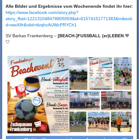
Alle Bilder und Ergebnisse vom Wochenende findet ihr hier:
https://www.facebook.com/story.php?
story_fbid=122131048478805059&id=61574151771383&mibexti
d=wwXIfr&rdid=tlvqhxAUWcPRYCh1
SV Barkas Frankenberg –
[BEACH-]FUSSBALL (er)LEBEN
💙
🤍