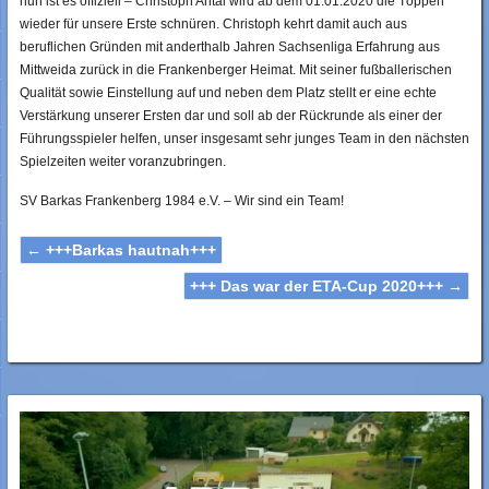
nun ist es offiziell – Christoph Antal wird ab dem 01.01.2020 die Töppen
wieder für unsere Erste schnüren. Christoph kehrt damit auch aus
beruflichen Gründen mit anderthalb Jahren Sachsenliga Erfahrung aus
Mittweida zurück in die Frankenberger Heimat. Mit seiner fußballerischen
Qualität sowie Einstellung auf und neben dem Platz stellt er eine echte
Verstärkung unserer Ersten dar und soll ab der Rückrunde als einer der
Führungsspieler helfen, unser insgesamt sehr junges Team in den nächsten
Spielzeiten weiter voranzubringen.
SV Barkas Frankenberg 1984 e.V. – Wir sind ein Team!
←
+++Barkas hautnah+++
+++ Das war der ETA-Cup 2020+++
→