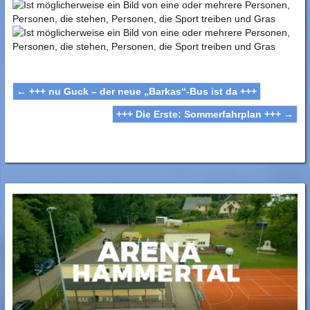
←
+++ nu Guck – der neue „Barkas“-Bus ist da +++
+++ Die Erste: Sommerfahrplan +++
→