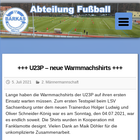
Skip
to
SV Barkas Abt. Fussball
content
+++ U23P – neue Warmmachshirts +++
5. Juli 2021
2. Männermannschaft
Lange haben die Warmmachshirts der U23P auf ihren ersten
Einsatz warten müssen. Zum ersten Testspiel beim LSV
Sachsenburg unter dem neuen Trainerduo Holger Ludwig und
Oliver Schneider-König war es am Sonntag, den 04.07.2021, war
es endlich soweit. Die Shirts wurden in Kooperation mit
Fanklamotte designt. Vielen Dank an Maik Döhler für die
unkomplizierte Zusammenarbeit.