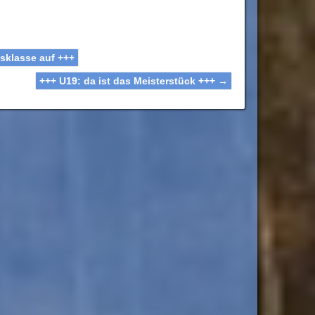
esklasse auf +++
+++ U19: da ist das Meisterstück +++
→