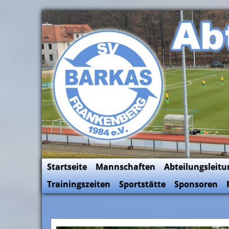
Skip
to
SV Barkas Abt. Fussball
content
Startseite
Mannschaften
Abteilungsleitu
Trainingszeiten
Sportstätte
Sponsoren