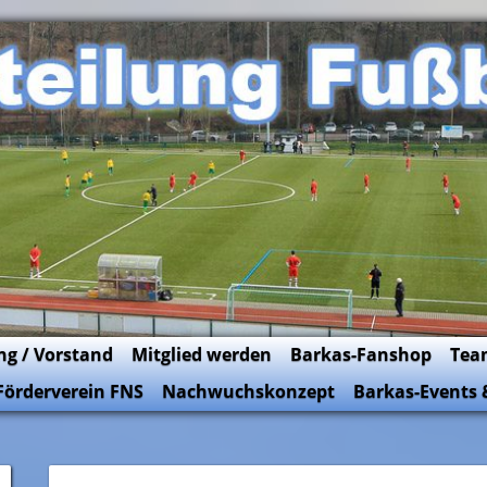
ng / Vorstand
Mitglied werden
Barkas-Fanshop
Tea
Förderverein FNS
Nachwuchskonzept
Barkas-Events 