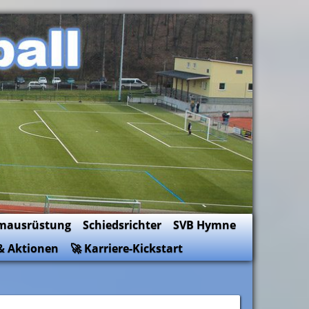
mausrüstung
Schiedsrichter
SVB Hymne
& Aktionen
🚀 Karriere-Kickstart