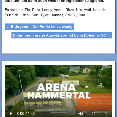
arbeiten, um dann auch wieder erfolgreicher zu agieren.
Es spielten: Flo, Felix, Lenny, Anton, Ritze, Nils, Avdi, Kendric,
Erik Sch., Richi, Kurt, Tyler, Hannes, Erik S., Tom
←
B-Jugend – Der Punkt ist zu wenig
D-Junioren: erster Auswärtspunkt beim Döbelner SC
→