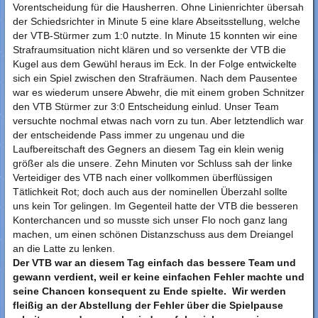
Vorentscheidung für die Hausherren. Ohne Linienrichter übersah
der Schiedsrichter in Minute 5 eine klare Abseitsstellung, welche
der VTB-Stürmer zum 1:0 nutzte. In Minute 15 konnten wir eine
Strafraumsituation nicht klären und so versenkte der VTB die
Kugel aus dem Gewühl heraus im Eck. In der Folge entwickelte
sich ein Spiel zwischen den Strafräumen. Nach dem Pausentee
war es wiederum unsere Abwehr, die mit einem groben Schnitzer
den VTB Stürmer zur 3:0 Entscheidung einlud. Unser Team
versuchte nochmal etwas nach vorn zu tun. Aber letztendlich war
der entscheidende Pass immer zu ungenau und die
Laufbereitschaft des Gegners an diesem Tag ein klein wenig
größer als die unsere. Zehn Minuten vor Schluss sah der linke
Verteidiger des VTB nach einer vollkommen überflüssigen
Tätlichkeit Rot; doch auch aus der nominellen Überzahl sollte
uns kein Tor gelingen. Im Gegenteil hatte der VTB die besseren
Konterchancen und so musste sich unser Flo noch ganz lang
machen, um einen schönen Distanzschuss aus dem Dreiangel
an die Latte zu lenken.
Der VTB war an diesem Tag einfach das bessere Team und
gewann verdient, weil er keine einfachen Fehler machte und
seine Chancen konsequent zu Ende spielte. Wir werden
fleißig an der Abstellung der Fehler über die Spielpause