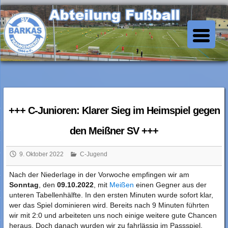
Skip
to
SV Barkas Abt. Fussball
content
+++ C-Junioren: Klarer Sieg im Heimspiel gegen
den Meißner SV +++
9. Oktober 2022
C-Jugend
Nach der Niederlage in der Vorwoche empfingen wir am
Sonntag
, den
09.10.2022
, mit
Meißen
einen Gegner aus der
unteren Tabellenhälfte. In den ersten Minuten wurde sofort klar,
wer das Spiel dominieren wird. Bereits nach 9 Minuten führten
wir mit 2:0 und arbeiteten uns noch einige weitere gute Chancen
heraus. Doch danach wurden wir zu fahrlässig im Passspiel,