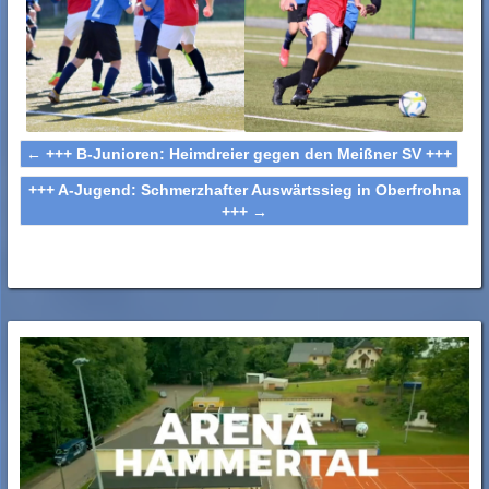
←
+++ B-Junioren: Heimdreier gegen den Meißner SV +++
+++ A-Jugend: Schmerzhafter Auswärtssieg in Oberfrohna
+++
→