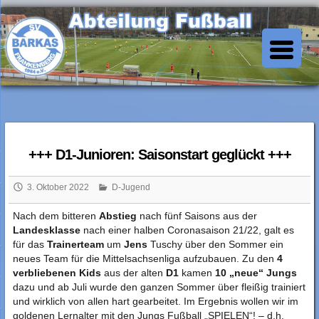
Skip
to
SV Barkas Abt. Fussball
content
+++ D1-Junioren: Saisonstart geglückt +++
3. Oktober 2022
D-Jugend
Nach dem bitteren
Abstieg
nach fünf Saisons aus der
Landesklasse
nach einer halben Coronasaison 21/22, galt es
für das
Trainerteam
um
Jens
Tuschy über den Sommer ein
neues Team für die Mittelsachsenliga aufzubauen. Zu den
4
verbliebenen Kids
aus der alten
D1
kamen
10 „neue“ Jungs
dazu und ab Juli wurde den ganzen Sommer über fleißig trainiert
und wirklich von allen hart gearbeitet. Im Ergebnis wollen wir im
goldenen Lernalter mit den Jungs Fußball „SPIELEN“! – d.h.