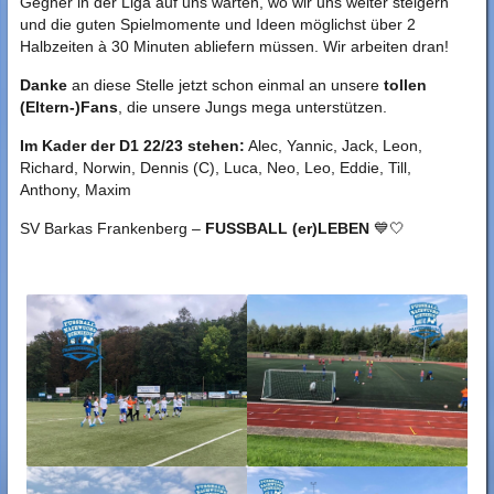
Gegner in der Liga auf uns warten, wo wir uns weiter steigern
und die guten Spielmomente und Ideen möglichst über 2
Halbzeiten à 30 Minuten abliefern müssen. Wir arbeiten dran!
Danke
an diese Stelle jetzt schon einmal an unsere
tollen
(Eltern-)Fans
, die unsere Jungs mega unterstützen.
Im Kader der D1 22/23 stehen:
Alec, Yannic, Jack, Leon,
Richard, Norwin, Dennis (C), Luca, Neo, Leo, Eddie, Till,
Anthony, Maxim
SV Barkas Frankenberg –
FUSSBALL (er)LEBEN
💙🤍