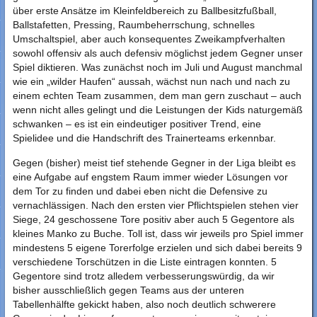
über erste Ansätze im Kleinfeldbereich zu Ballbesitzfußball,
Ballstafetten, Pressing, Raumbeherrschung, schnelles
Umschaltspiel, aber auch konsequentes Zweikampfverhalten
sowohl offensiv als auch defensiv möglichst jedem Gegner unser
Spiel diktieren. Was zunächst noch im Juli und August manchmal
wie ein „wilder Haufen“ aussah, wächst nun nach und nach zu
einem echten Team zusammen, dem man gern zuschaut – auch
wenn nicht alles gelingt und die Leistungen der Kids naturgemäß
schwanken – es ist ein eindeutiger positiver Trend, eine
Spielidee und die Handschrift des Trainerteams erkennbar.
Gegen (bisher) meist tief stehende Gegner in der Liga bleibt es
eine Aufgabe auf engstem Raum immer wieder Lösungen vor
dem Tor zu finden und dabei eben nicht die Defensive zu
vernachlässigen. Nach den ersten vier Pflichtspielen stehen vier
Siege, 24 geschossene Tore positiv aber auch 5 Gegentore als
kleines Manko zu Buche. Toll ist, dass wir jeweils pro Spiel immer
mindestens 5 eigene Torerfolge erzielen und sich dabei bereits 9
verschiedene Torschützen in die Liste eintragen konnten. 5
Gegentore sind trotz alledem verbesserungswürdig, da wir
bisher ausschließlich gegen Teams aus der unteren
Tabellenhälfte gekickt haben, also noch deutlich schwerere