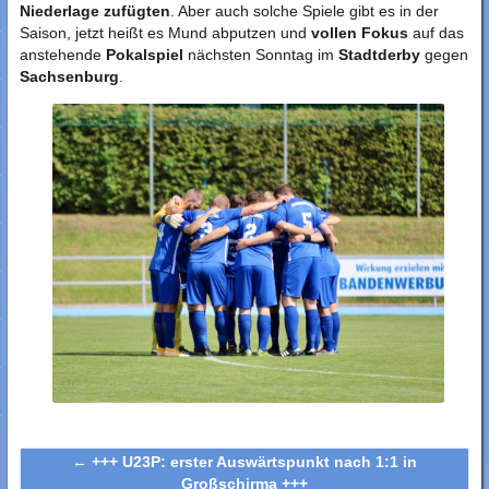
Niederlage zufügten
. Aber auch solche Spiele gibt es in der
Saison, jetzt heißt es Mund abputzen und
vollen Fokus
auf das
anstehende
Pokalspiel
nächsten Sonntag im
Stadtderby
gegen
Sachsenburg
.
←
+++ U23P: erster Auswärtspunkt nach 1:1 in
Großschirma +++