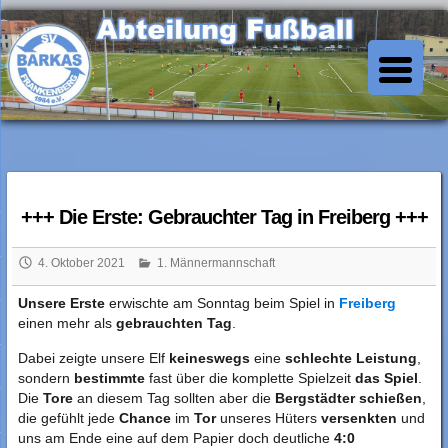
Skip
to
SV Barkas Abt. Fussball
content
+++ Die Erste: Gebrauchter Tag in Freiberg +++
4. Oktober 2021
1. Männermannschaft
Unsere Erste
erwischte am Sonntag beim Spiel in
Freiberg
einen mehr als
gebrauchten Tag
.
Dabei zeigte unsere Elf
keineswegs
eine
schlechte Leistung
,
sondern
bestimmte
fast über die komplette Spielzeit
das Spiel
.
Die
Tore
an diesem Tag sollten aber die
Bergstädter schießen
,
die gefühlt jede
Chance
im
Tor
unseres Hüters
versenkten
und
uns am Ende eine auf dem Papier doch deutliche
4:0