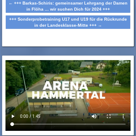
←
+++ Barkas-Schiris: gemeinsamer Lehrgang der Damen
in Flöha … wir suchen Dich für 2024 +++
+++ Sonderprobetraining U17 und U19 für die Rückrunde
in der Landesklasse-Mitte +++
→