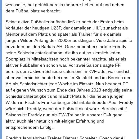
wechselte, hat gefühlt bereits mehrere Leben auf und neben
dem Fußballplatz verbracht.
Seine aktive Fußballerlaufbahn ließ er nach der Ersten beim
Vorläufer der heutigen U23P, der damaligen „III.“, zunächst als
Mentor auf dem Platz und später als Trainer für die damals
jungen Wilden Anfang der 2000er ausklingen. Viele Jahre spielte
er zudem bei den Barkas-AH. Ganz nebenbei startete Freddy
seine Schiedsrichterlaufbahn, die ihn auf so ziemlich jeden
Sportplatz in Mittelsachsen noch bekannter machte, als er als
aktiver Fußballer eh schon war. Vor zwei Saisons sagte FF
bereits dem aktiven Schiedsrichtersein im KVF ade, war und ist
aber weiterhin bis heute bei uns im Kleinfeld und im Bereich der
AH als Schiedsrichter jede Woche im Einsatz. Nun beendet FF
auf eigenen Wunsch zum Ende des Jahres 2023 endgültig seine
Schiedsrichtertätigkeit und macht Platz für die neuen jungen
Wilden in Fischi´s Frankenberger-Schiritalentebude. Aber Freddy
wäre nicht Freddy, wenn der Fußball nicht wäre. Bereits seit 2
Saisons ist Freddy nun als TW-Trainer in unserer C-Jugend
aktiv, auch hier natürlich mit einiger Erfahrung und
entsprechendem Erfolg.
Freddys langjähriger Trainer Dietmar Schreiter, Coach der AH