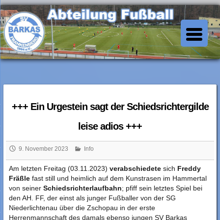
Skip
to
SV Barkas Abt. Fussball
content
+++ Ein Urgestein sagt der Schiedsrichtergilde
leise adios +++
9. November 2023
Info
Am letzten Freitag (03.11.2023)
verabschiedete
sich
Freddy
Fräßle
fast still und heimlich auf dem Kunstrasen im Hammertal
von seiner
Schiedsrichterlaufbahn
; pfiff sein letztes Spiel bei
den AH. FF, der einst als junger Fußballer von der SG
Niederlichtenau über die Zschopau in der erste
Herrenmannschaft des damals ebenso jungen SV Barkas