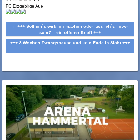
FC Erzgebirge Aue
←
+++ Soll ich´s wirklich machen oder lass ich´s lieber
sein? – ein offener Brief! +++
+++ 3 Wochen Zwangspause und kein Ende in Sicht +++
→