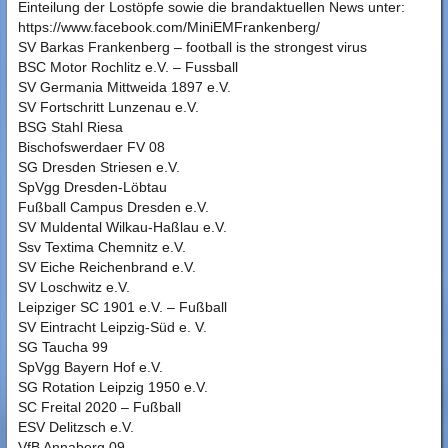
Einteilung der Lostöpfe sowie die brandaktuellen News unter:
https://www.facebook.com/MiniEMFrankenberg/
SV Barkas Frankenberg – football is the strongest virus
BSC Motor Rochlitz e.V. – Fussball
SV Germania Mittweida 1897 e.V.
SV Fortschritt Lunzenau e.V.
BSG Stahl Riesa
Bischofswerdaer FV 08
SG Dresden Striesen e.V.
SpVgg Dresden-Löbtau
Fußball Campus Dresden e.V.
SV Muldental Wilkau-Haßlau e.V.
Ssv Textima Chemnitz e.V.
SV Eiche Reichenbrand e.V.
SV Loschwitz e.V.
Leipziger SC 1901 e.V. – Fußball
SV Eintracht Leipzig-Süd e. V.
SG Taucha 99
SpVgg Bayern Hof e.V.
SG Rotation Leipzig 1950 e.V.
SC Freital 2020 – Fußball
ESV Delitzsch e.V.
VfB Annaberg 09