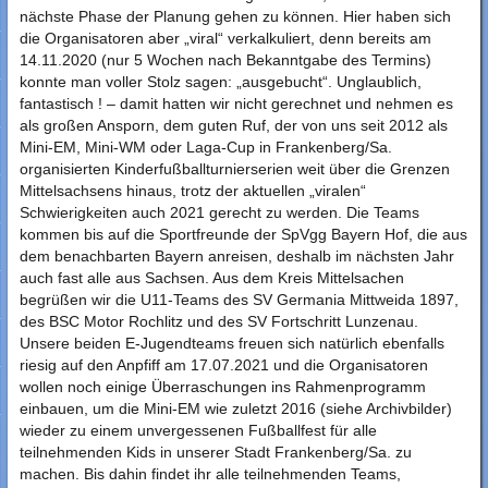
nächste Phase der Planung gehen zu können. Hier haben sich
die Organisatoren aber „viral“ verkalkuliert, denn bereits am
14.11.2020 (nur 5 Wochen nach Bekanntgabe des Termins)
konnte man voller Stolz sagen: „ausgebucht“. Unglaublich,
fantastisch ! – damit hatten wir nicht gerechnet und nehmen es
als großen Ansporn, dem guten Ruf, der von uns seit 2012 als
Mini-EM, Mini-WM oder Laga-Cup in Frankenberg/Sa.
organisierten Kinderfußballturnierserien weit über die Grenzen
Mittelsachsens hinaus, trotz der aktuellen „viralen“
Schwierigkeiten auch 2021 gerecht zu werden. Die Teams
kommen bis auf die Sportfreunde der SpVgg Bayern Hof, die aus
dem benachbarten Bayern anreisen, deshalb im nächsten Jahr
auch fast alle aus Sachsen. Aus dem Kreis Mittelsachen
begrüßen wir die U11-Teams des SV Germania Mittweida 1897,
des BSC Motor Rochlitz und des SV Fortschritt Lunzenau.
Unsere beiden E-Jugendteams freuen sich natürlich ebenfalls
riesig auf den Anpfiff am 17.07.2021 und die Organisatoren
wollen noch einige Überraschungen ins Rahmenprogramm
einbauen, um die Mini-EM wie zuletzt 2016 (siehe Archivbilder)
wieder zu einem unvergessenen Fußballfest für alle
teilnehmenden Kids in unserer Stadt Frankenberg/Sa. zu
machen. Bis dahin findet ihr alle teilnehmenden Teams,