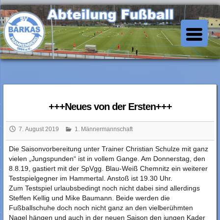
Skip
to
SV Barkas Abt. Fussball
content
+++Neues von der Ersten+++
7. August 2019
1. Männermannschaft
Die Saisonvorbereitung unter Trainer Christian Schulze mit ganz
vielen „Jungspunden“ ist in vollem Gange. Am Donnerstag, den
8.8.19, gastiert mit der SpVgg. Blau-Weiß Chemnitz ein weiterer
Testspielgegner im Hammertal. Anstoß ist 19.30 Uhr.
Zum Testspiel urlaubsbedingt noch nicht dabei sind allerdings
Steffen Kellig und Mike Baumann. Beide werden die
Fußballschuhe doch noch nicht ganz an den vielberühmten
Nagel hängen und auch in der neuen Saison de
n jungen Kader