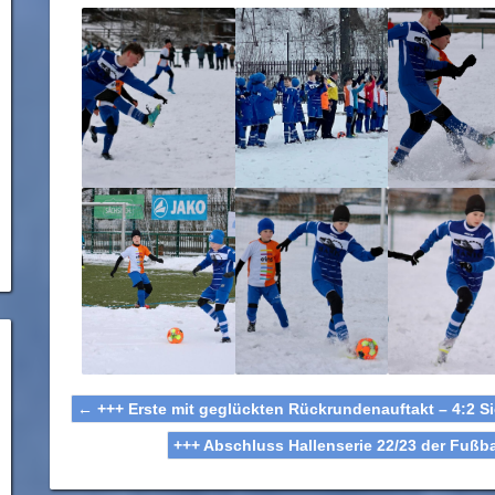
←
+++ Erste mit geglückten Rückrundenauftakt – 4:2 S
+++ Abschluss Hallenserie 22/23 der Fuß