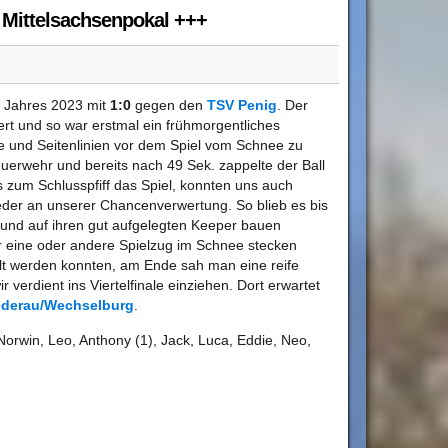
m Mittelsachsenpokal +++
 Jahres 2023 mit
1:0
gegen den
TSV Penig
. Der
rt und so war erstmal ein frühmorgentliches
 und Seitenlinien vor dem Spiel vom Schnee zu
euerwehr und bereits nach 49 Sek. zappelte der Ball
s zum Schlusspfiff das Spiel, konnten uns auch
ieder an unserer Chancenverwertung. So blieb es bis
und auf ihren gut aufgelegten Keeper bauen
 eine oder andere Spielzug im Schnee stecken
lt werden konnten, am Ende sah man eine reife
r verdient ins Viertelfinale einziehen. Dort erwartet
ederau/Wechselburg
.
Norwin, Leo, Anthony (1), Jack, Luca, Eddie, Neo,