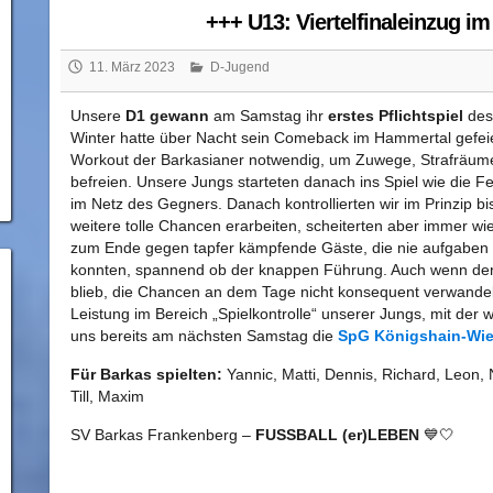
+++ U13: Viertelfinaleinzug i
11. März 2023
D-Jugend
Unsere
D1
gewann
am Samstag ihr
erstes Pflichtspiel
des
Winter hatte über Nacht sein Comeback im Hammertal gefeie
Workout der Barkasianer notwendig, um Zuwege, Strafräume
befreien. Unsere Jungs starteten danach ins Spiel wie die F
im Netz des Gegners. Danach kontrollierten wir im Prinzip bi
weitere tolle Chancen erarbeiten, scheiterten aber immer w
zum Ende gegen tapfer kämpfende Gäste, die nie aufgaben 
konnten, spannend ob der knappen Führung. Auch wenn der
blieb, die Chancen an dem Tage nicht konsequent verwande
Leistung im Bereich „Spielkontrolle“ unserer Jungs, mit der wi
uns bereits am nächsten Samstag die
SpG Königshain-Wi
Für Barkas spielten:
Yannic, Matti, Dennis, Richard, Leon, 
Till, Maxim
SV Barkas Frankenberg –
FUSSBALL (er)LEBEN
💙🤍