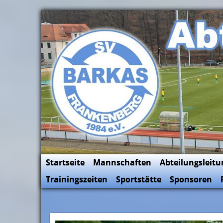
Skip
to
SV Barkas Abt. Fussball
content
Startseite
Mannschaften
Abteilungsleitu
Trainingszeiten
Sportstätte
Sponsoren