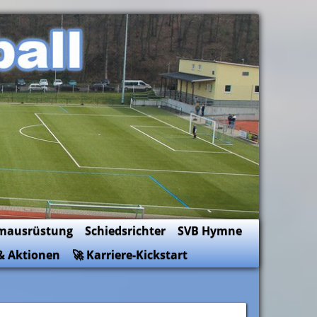
mausrüstung
Schiedsrichter
SVB Hymne
& Aktionen
🚀 Karriere-Kickstart