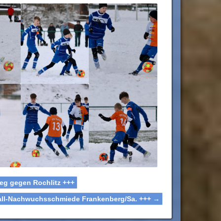
ieg gegen Rochlitz +++
ball-Nachwuchsschmiede Frankenberg/Sa. +++
→