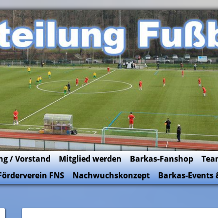
ng / Vorstand
Mitglied werden
Barkas-Fanshop
Tea
Förderverein FNS
Nachwuchskonzept
Barkas-Events 