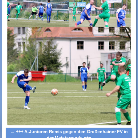
←
+++ A-Junioren Remis gegen den Großenhainer FV in
der Meisterrunde +++