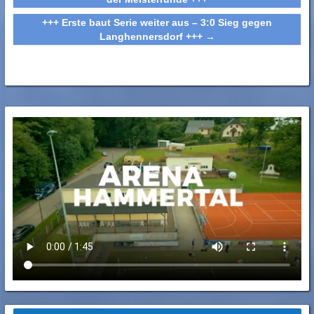
+++ Erste baut Serie weiter aus – 3:0 Sieg gegen
Langhennersdorf +++
→