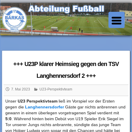
Skip
to
SV Barkas Abt. Fussball
content
+++ U23P klarer Heimsieg gegen den TSV
Langhennersdorf 2 +++
7. Mai 2023
U23-Perspektivteam
Unser
U23 Perspektivteam
ließ im Vorspiel vor der Ersten
gegen die
Langhennersdorfer
Gäste gar nichts anbrennen und
gewann in einem überlegen vorgetragenen Spiel verdient mit
5:0
. Während hinten beim Debüt von U19 Spieler Erik Siegel im
Tor unserer Jungs nichts anbrannte, sündigte das junge Team
von Holger Ludwig vorn sogar mit den Chancen und hätte bei