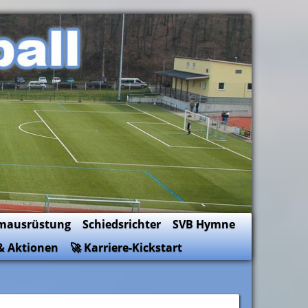
mausrüstung
Schiedsrichter
SVB Hymne
& Aktionen
🚀 Karriere-Kickstart