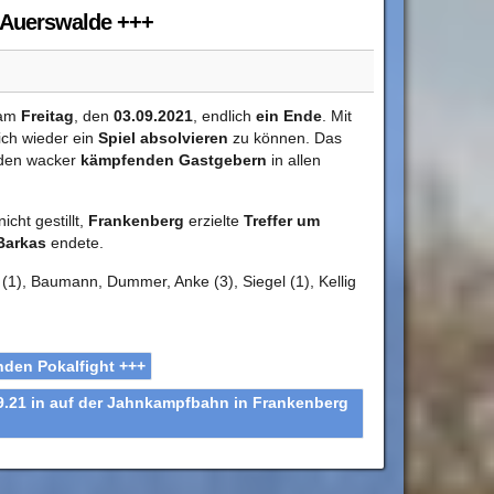
n Auerswalde +++
 am
Freitag
, den
03.09.2021
, endlich
ein Ende
. Mit
ich wieder ein
Spiel absolvieren
zu können. Das
den wacker
kämpfenden Gastgebern
in allen
cht gestillt,
Frankenberg
erzielte
Treffer um
Barkas
endete.
1), Baumann, Dummer, Anke (3), Siegel (1), Kellig
nden Pokalfight +++
9.21 in auf der Jahnkampfbahn in Frankenberg