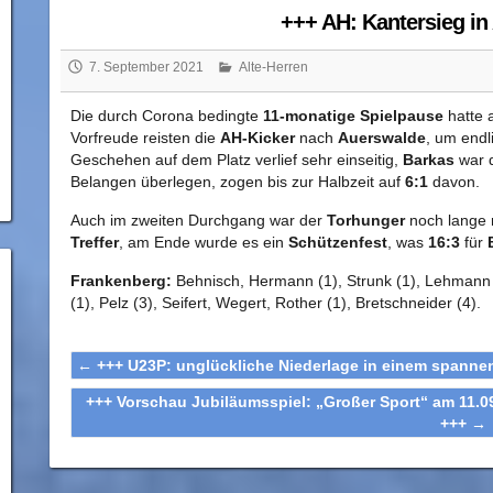
+++ AH: Kantersieg i
7. September 2021
Alte-Herren
Die durch Corona bedingte
11-monatige Spielpause
hatte
Vorfreude reisten die
AH-Kicker
nach
Auerswalde
, um endl
Geschehen auf dem Platz verlief sehr einseitig,
Barkas
war 
Belangen überlegen, zogen bis zur Halbzeit auf
6:1
davon.
Auch im zweiten Durchgang war der
Torhunger
noch lange ni
Treffer
, am Ende wurde es ein
Schützenfest
, was
16:3
für
Frankenberg:
Behnisch, Hermann (1), Strunk (1), Lehmann (
(1), Pelz (3), Seifert, Wegert, Rother (1), Bretschneider (4).
←
+++ U23P: unglückliche Niederlage in einem spanne
+++ Vorschau Jubiläumsspiel: „Großer Sport“ am 11.0
+++
→