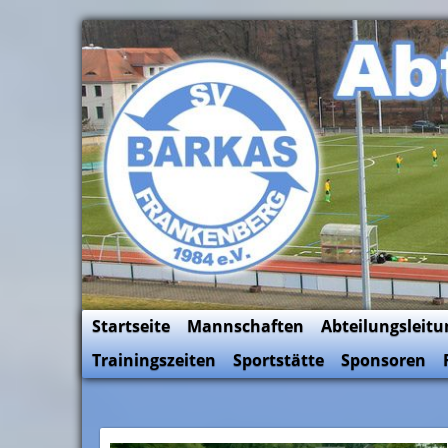
Skip
to
SV Barkas Abt. Fussball
content
Startseite
Mannschaften
Abteilungsleitu
Trainingszeiten
Sportstätte
Sponsoren