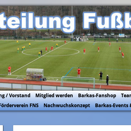
ng / Vorstand
Mitglied werden
Barkas-Fanshop
Tea
Förderverein FNS
Nachwuchskonzept
Barkas-Events 