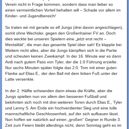
Verein nicht in Frage kommen, sondern dass man lieber so
einen vermeintlichen Vorteil behalten will – Schade vor allem im
Kinder- und Jugendbereich!
So traten wir mit gerade so elf Jungs (drei davon angeschlagen),
somit ohne Wechsler, gegen den Großenhainer FV an. Doch
dies weckte bei unseren Spielern eine „jetzt erst recht –
Mentalität“, die man das gesamte Spiel über sah! Es klappte bei
Weitem nicht alles, aber die Jungs kämpften sich in die Partie
und scheuten keinen Zweikampf. In der 16. Minute war es dann
Avdi nach gutem Pass von Tyler, der die 1:0 Führung erzielte.
Nur sechs Minuten später folgte das 2:0. Tom mit einer guten
Flanke auf Elias E., der den Ball mit dem linken Fuß unter der
Latte versenkte.
In der 2. Hälfte schwanden dann etwas die Kräfte, aber die
Jungs spielten nun vor allem den besseren Fußball und
belohnten sich noch mit drei weiteren Toren durch Elias E., Tyler
und Lenny S. Am Ende ein hochverdienter Sieg und eine tolle
mannschaftliche Geschlossenheit, auf der sich aufbauen lässt.
Nun hoffen wir natürlich auf einen „großen“ Gegner in Runde 3.
Zeit zum Feiern bleibt allerdings nicht, denn Sonntag geht es im