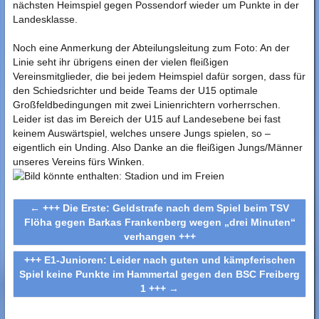
nächsten Heimspiel gegen Possendorf wieder um Punkte in der
Landesklasse.
Noch eine Anmerkung der Abteilungsleitung zum Foto: An der
Linie seht ihr übrigens einen der vielen fleißigen
Vereinsmitglieder, die bei jedem Heimspiel dafür sorgen, dass für
den Schiedsrichter und beide Teams der U15 optimale
Großfeldbedingungen mit zwei Linienrichtern vorherrschen.
Leider ist das im Bereich der U15 auf Landesebene bei fast
keinem Auswärtspiel, welches unsere Jungs spielen, so –
eigentlich ein Unding. Also Danke an die fleißigen Jungs/Männer
unseres Vereins fürs Winken.
←
+++ Die Erste: Geldstrafe nach dem Spiel beim TSV
Flöha gegen Barkas Frankenberg wegen „drei Minuten“
verhangen +++
+++ E1-Junioren: Leider nach guten und kämpferischen
Spiel keine Punkte im Hammertal gegen den BSC Freiberg
1 +++
→