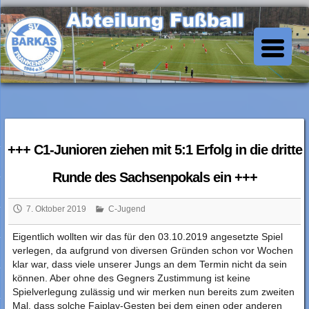
Skip
to
SV Barkas Abt. Fussball
content
+++ C1-Junioren ziehen mit 5:1 Erfolg in die dritte
Runde des Sachsenpokals ein +++
7. Oktober 2019
C-Jugend
Eigentlich wollten wir das für den 03.10.2019 angesetzte Spiel
verlegen, da aufgrund von diversen Gründen schon vor Wochen
klar war, dass viele unserer Jungs an dem Termin nicht da sein
können. Aber ohne des Gegners Zustimmung ist keine
Spielverlegung zulässig und wir merken nun bereits zum zweiten
Mal, dass solch
e Faiplay-Gesten bei dem einen oder anderen