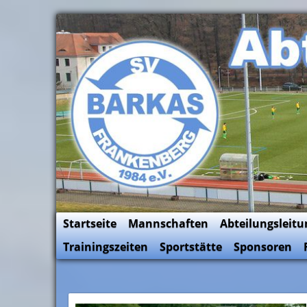
Skip
to
SV Barkas Abt. Fussball
content
Startseite
Mannschaften
Abteilungsleitu
Trainingszeiten
Sportstätte
Sponsoren