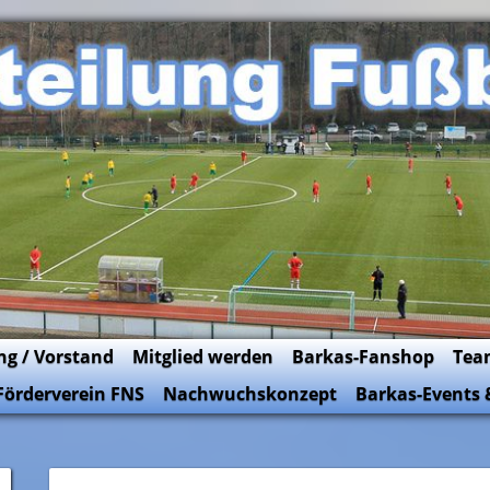
ng / Vorstand
Mitglied werden
Barkas-Fanshop
Tea
Förderverein FNS
Nachwuchskonzept
Barkas-Events 