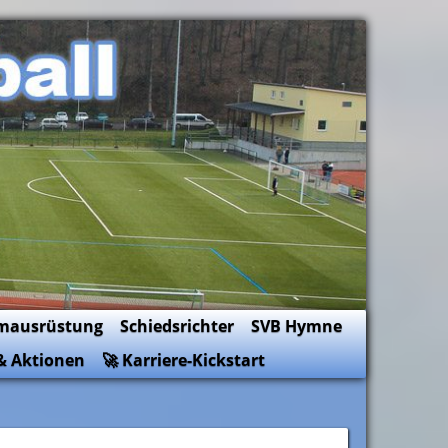
mausrüstung
Schiedsrichter
SVB Hymne
& Aktionen
🚀 Karriere-Kickstart