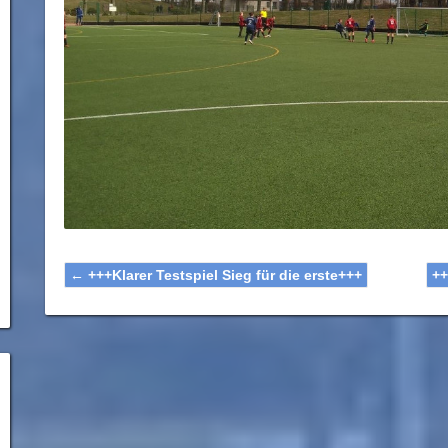
←
+++Klarer Testspiel Sieg für die erste+++
++