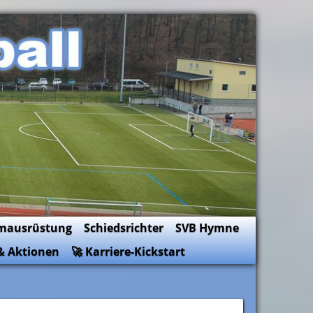
mausrüstung
Schiedsrichter
SVB Hymne
& Aktionen
🚀 Karriere-Kickstart