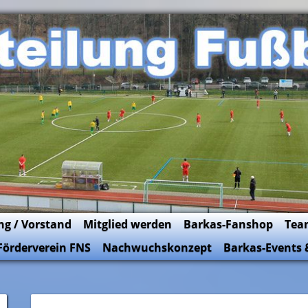
ng / Vorstand
Mitglied werden
Barkas-Fanshop
Tea
Förderverein FNS
Nachwuchskonzept
Barkas-Events 