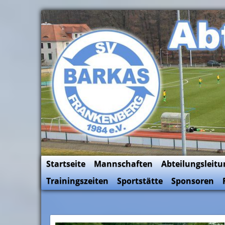
Skip
to
SV Barkas Abt. Fussball
content
Startseite
Mannschaften
Abteilungsleitu
Trainingszeiten
Sportstätte
Sponsoren