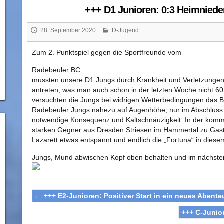
+++ D1 Junioren: 0:3 Heimnied
28. September 2020
D-Jugend
Zum 2. Punktspiel gegen die Sportfreunde vom
Radebeuler BC
mussten unsere D1 Jungs durch Krankheit und Verletzungen 
antreten, was man auch schon in der letzten Woche nicht 6
versuchten die Jungs bei widrigen Wetterbedingungen das B
Radebeuler Jungs nahezu auf Augenhöhe, nur im Abschluss
notwendige Konsequenz und Kaltschnäuzigkeit. In der kom
starken Gegner aus Dresden Striesen im Hammertal zu Gast,
Lazarett etwas entspannt und endlich die „Fortuna“ in diese
Jungs, Mund abwischen Kopf oben behalten und im nächsten 
←
+++ E2-Junioren: Positiver Start in ein neues Abente
+++ C-Junio