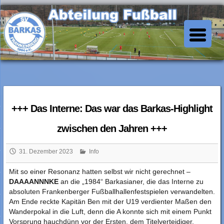
Skip
to
SV Barkas Abt. Fussball
content
+++ Das Interne: Das war das Barkas-Highlight
zwischen den Jahren +++
31. Dezember 2023
Info
Mit so einer Resonanz hatten selbst wir nicht gerechnet –
DAAAANNNKE
an die „1984“ Barkasianer, die das Interne zu
absoluten Frankenberger Fußballhallenfestspielen verwandelten.
Am Ende reckte Kapitän Ben mit der U19 verdienter Maßen den
Wanderpokal in die Luft, denn die A konnte sich mit einem Punkt
Vorsprung hauchdünn vor der Ersten, dem Titelverteidiger,