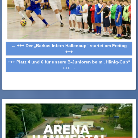
←
+++ Der „Barkas Intern Hallencup“ startet am Freitag
+++
+++ Platz 4 und 6 für unsere B-Junioren beim „Hänig-Cup“
+++
→