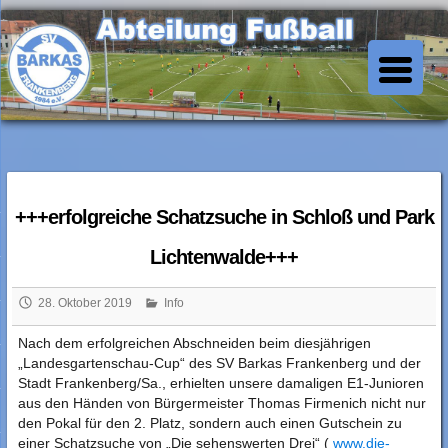
Skip
to
SV Barkas Abt. Fussball
content
+++erfolgreiche Schatzsuche in Schloß und Park
Lichtenwalde+++
28. Oktober 2019
Info
Nach dem erfolgreichen Abschneiden beim diesjährigen
„Landesgartenschau-Cup“ des SV Barkas Frankenberg und der
Stadt Frankenberg/Sa., erhielten unsere damaligen E1-Junioren
aus den Händen von Bürgermeister Thomas Firmenich nicht nur
den Pokal für den 2. Platz, sondern auch einen Gutschein zu
einer Schatzsuche von „Die sehenswerten Drei“ (
www.die-