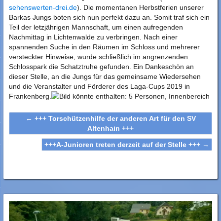
sehenswerten-drei.de
). Die momentanen Herbstferien unserer
Barkas Ju
ngs boten sich nun perfekt dazu an. Somit traf sich ein
Teil der letzjährigen Mannschaft, um einen aufregenden
Nachmittag in Lichtenwalde zu verbringen. Nach einer
spannenden Suche in den Räumen im Schloss und mehrerer
versteckter Hinweise, wurde schließlich im angrenzenden
Schlosspark die Schatztruhe gefunden. Ein Dankeschön an
dieser Stelle, an die Jungs für das gemeinsame Wiedersehen
und die Veranstalter und Förderer des Laga-Cups 2019 in
Frankenberg.
←
+++ Torschützenhilfe der anderen Art für den SV
Altenhain +++
+++A-Junioren treten derzeit auf der Stelle +++
→