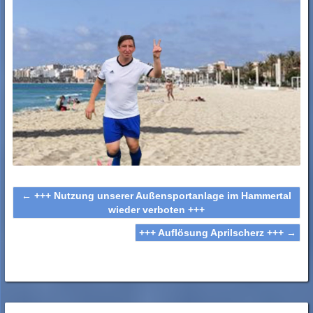
←
+++ Nutzung unserer Außensportanlage im Hammertal
wieder verboten +++
+++ Auflösung Aprilscherz +++
→