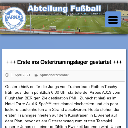
Skip
to
SV Barkas Abt. Fussball
content
+++ Erste ins Ostertrainingslager gestartet +++
1. April 2021
Aprilscherzchronik
Gestern hieß es für die Jungs von Trainerteam Rother/Tuschy
früh raus, denn pünktlich 6:30 Uhr startete der Airbus A319 vom
Flughafen BER gen Zieldestination PMI. Zunächst hieß es im
Hotel Torre Azul & Spa**** erst einmal einchecken und ein paar
lockere Laufeinheiten am Strand absolvieren. Heute stehen die
ersten Trainingseinheiten auf dem Kunstrasen in El Arenal auf
dem Plan, bevor es am Ostersamstag zum ersten Testspiel
unserer Jungs seit einer gefühlten Ewigkeit kommen wird. Unser